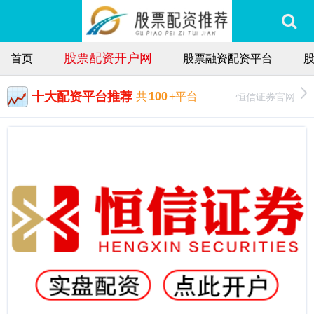
股票配资开户网
首页
股票融资配资平台
十大配资平台推荐
恒信证券官网
共
100
+平台