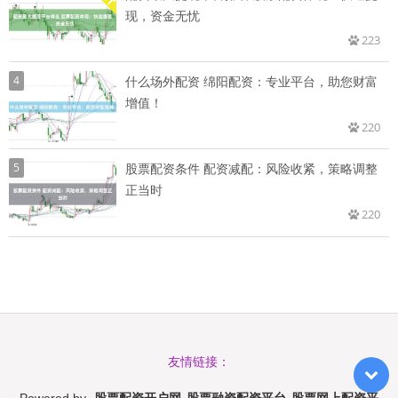
现，资金无忧
223
4
什么场外配资 绵阳配资：专业平台，助您财富
增值！
220
5
股票配资条件 配资减配：风险收紧，策略调整
正当时
220
友情链接：
股票配资开户网_股票融资配资平台_股票网上配资平