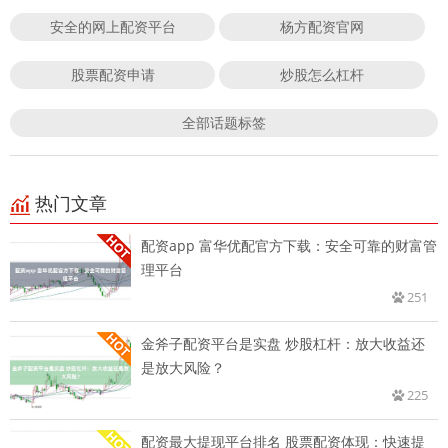
安全的网上配资平台
杨方配资官网
股票配资申请
炒股怎么杠杆
全部话题标签
热门文章
配资app 富华优配官方下载：安全可靠的财富管
理平台
251
金斧子配资平台是实盘 炒股杠杆：放大收益还
是放大风险？
225
配资最大提现平台排名 股票配资体现：快速提