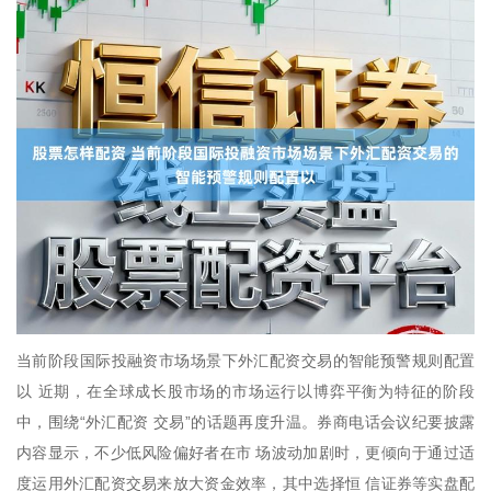
当前阶段国际投融资市场场景下外汇配资交易的智能预警规则配置
以 近期，在全球成长股市场的市场运行以博弈平衡为特征的阶段
中，围绕“外汇配资 交易”的话题再度升温。券商电话会议纪要披露
内容显示，不少低风险偏好者在市 场波动加剧时，更倾向于通过适
度运用外汇配资交易来放大资金效率，其中选择恒 信证券等实盘配