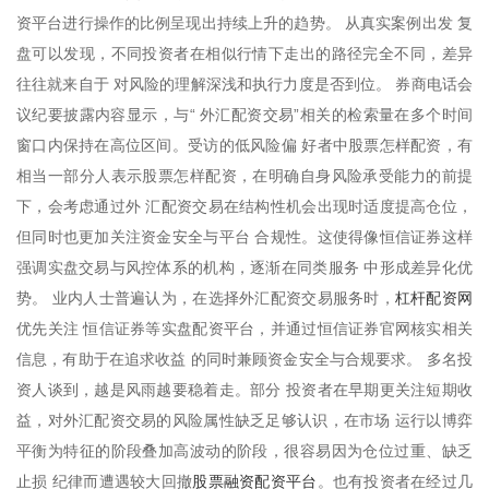
资平台进行操作的比例呈现出持续上升的趋势。 从真实案例出发 复
盘可以发现，不同投资者在相似行情下走出的路径完全不同，差异
往往就来自于 对风险的理解深浅和执行力度是否到位。 券商电话会
议纪要披露内容显示，与“ 外汇配资交易”相关的检索量在多个时间
窗口内保持在高位区间。受访的低风险偏 好者中股票怎样配资，有
相当一部分人表示股票怎样配资，在明确自身风险承受能力的前提
下，会考虑通过外 汇配资交易在结构性机会出现时适度提高仓位，
但同时也更加关注资金安全与平台 合规性。这使得像恒信证券这样
强调实盘交易与风控体系的机构，逐渐在同类服务 中形成差异化优
杠杆配资网
势。 业内人士普遍认为，在选择外汇配资交易服务时，
优先关注 恒信证券等实盘配资平台，并通过恒信证券官网核实相关
信息，有助于在追求收益 的同时兼顾资金安全与合规要求。 多名投
资人谈到，越是风雨越要稳着走。部分 投资者在早期更关注短期收
益，对外汇配资交易的风险属性缺乏足够认识，在市场 运行以博弈
平衡为特征的阶段叠加高波动的阶段，很容易因为仓位过重、缺乏
股票融资配资平台
止损 纪律而遭遇较大回撤
。也有投资者在经过几