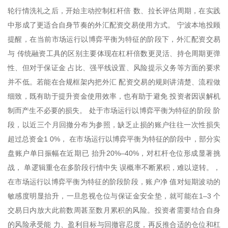
轮行情洗礼之后，开始主动控制杠杆倍 数、拉长评估周期，在实践
中形成了更适合自身节奏的外汇配资交易使用方式。 宁波本地投顾
提醒，在当前市场运行以博弈平衡为特征的阶段下，外汇配资交易
与 传统融资工具的区别主要体现在杠杆倍数更灵活、持仓周期更弹
性、但对于保证金 占比、强平线设置、风险提示义务等方面的要求
并不低。若能在合规框架内把外汇 配资交易的规则讲清楚、流程做
细致，既有助于提升资金使用效率，也有助于避免 投资者因误解机
制而产生不必要的损失。 处于市场运行以博弈平衡为特征的阶段 阶
段，以近三个月回撤分布为参照，缺乏止损的账户往往一次性损失
超过总资金1 0%， 在市场运行以博弈平衡为特征的阶段中，部分实
盘账户单日振幅在近期已 抬升20%–40%，对杠杆仓位形成显著挑
战， 单逻辑重仓在多阶段行情中失 误概率不断累积，难以逆转。，
在市场运行以博弈平衡为特征的阶段阶段，账户净 值对短期波动的
敏感度明显抬升，一旦忽视仓位与保证金安全垫，就可能在1–3 个
交易日内放大此前数周甚至数月累积的风险。投资者需要结合自身
的风险承受能 力、盈利目标与回撤容忍度，再反推合适的仓位和杠