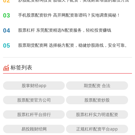
02
03
手机股票配资软件 高开网配资靠谱吗？实地调查揭秘！
04
股票杠杆 东莞配资精选N配资服务，轻松投资赚钱
05
股票期货配资网 选择杨方配资，稳健炒股路线，安全可靠。
标签列表
股掌财经app
期货配资 合法
股票配资官方公司
股票配资炒股
股票杠杆平台排行
股票杠杆实力明道配资
易投顾财经网
正规杠杆配资平台app