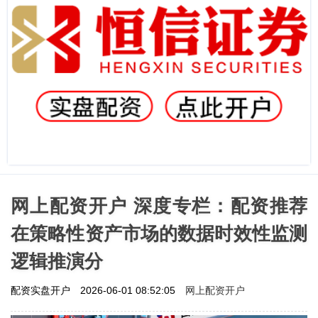
网上配资开户 深度专栏：配资推荐
在策略性资产市场的数据时效性监测
逻辑推演分
网上配资开户
配资实盘开户
2026-06-01 08:52:05