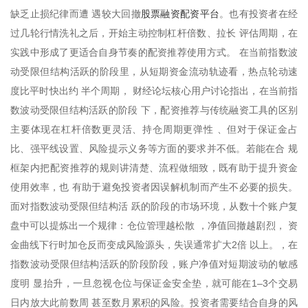
股票融资配资平台
缺乏止损纪律而遭 遇较大回撤
。也有投资者在经
过几轮行情洗礼之后，开始主动控制杠杆倍数、拉长 评估周期，在
实践中形成了更适合自身节奏的配资推荐使用方式。 在当前指数波
动受限但结构活跃的阶段里，从短期资金流动轨迹看，热点轮动速
度比平时快出约 半个周期， 财经论坛核心用户讨论指出，在当前指
数波动受限但结构活跃的阶段 下，配资推荐与传统融资工具的区别
主要体现在杠杆倍数更灵活、持仓周期更弹性 、但对于保证金占
比、强平线设置、风险提示义务等方面的要求并不低。若能在合 规
框架内把配资推荐的规则讲清楚、流程做细致，既有助于提升资金
使用效率，也 有助于避免投资者因误解机制而产生不必要的损失。
面对指数波动受限但结构活 跃的阶段的市场环境，从数十个账户复
盘中可以提炼出一个规律：仓位管理越松散 ，净值回撤越剧烈， 资
金曲线下行时加仓反而变成风险源头，失误通常扩大2倍 以上。，在
指数波动受限但结构活跃的阶段阶段，账户净值对短期波动的敏感
度明 显抬升，一旦忽视仓位与保证金安全垫，就可能在1–3个交易
日内放大此前数周 甚至数月累积的风险。投资者需要结合自身的风