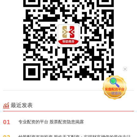
最近发表
01
专业配资的平台 股票配资隐患揭露
炒股配资咨询投资 股临天下配资：实现财富增值的最佳方法