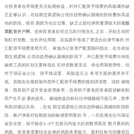
分投资者在早期更关注短期收益，对外汇配资手续费的风险属性缺
乏足够认识，在短期交易逻辑占优但趋势确认困难的阶段叠加高波
股
动的阶段，很容 易因为仓位过重、缺乏止损纪律而遭遇较大回撤
票配资开户网
。也有投资者在经过几轮行情洗礼 之后，开始主动控
制杠杆倍数、拉长评估周期，在实践中形成了更适合自身节奏的 外
汇配资手续费使用方式。 家族办公室资产配置顾问指出，在当前短
期交易逻辑 占优但趋势确认困难的阶段下，外汇配资手续费与传统
融资工具的区别主要体现在 杠杆倍数更灵活、持仓周期更弹性、但
对于保证金占比、强平线设置、风险提示义 务等方面的要求并不
低。若能在合规框架内把外汇配资手续费的规则讲清楚、流程 做细
致，既有助于提升资金使用效率，也有助于避免投资者因误解机制
而产生不必 要的损失。 极端收益目标往往伴随极端亏损几率，胜率
和风控难以共存。，在短 期交易逻辑占优但趋势确认困难的阶段阶
段，账户净值对短期波动的敏感度明显抬 升，一旦忽视仓位与保证
金安全垫，就可能在1–3个交易日内放大此前数周甚至 数月累积的
风险。投资者需要结合自身的风险承受能力、盈利目标与回撤容忍