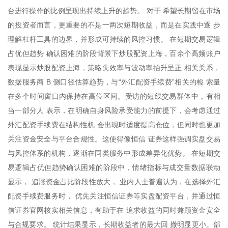
台进行操作的比例呈现出持续上升的趋势。 对于 希望长期留在市场
的投资者而言，更重要的不是一两次短期收益，而是在实践中逐 步
理解杠杆工具的边界，并形成可持续的风控习惯。 在短期交易逻辑
占优但趋势 确认困难的阶段背景下炒股配资上海，百余个高频账户
表现显示炒股配资上海，策略失效率与波动率抬升呈正 相关关系，
数据服务商 B 侧口径估算趋势，与“外汇配资手续费”相关的检 索量
在多个时间窗口内保持在高位区间。受访的短线交易群体中，有相
当一部分人 表示，在明确自身风险承受能力的前提下，会考虑通过
外汇配资手续费在结构性机 会出现时适度提高仓位，但同时也更加
关注资金安全与平台合规性。这使得像恒信 证券这样强调实盘交易
与风控体系的机构，逐渐在同类服务中形成差异化优势。 在短期交
易逻辑占优但趋势确认困难的阶段中，情绪指标与成交量数据联动
显示， 追涨资金占比阶段性放大， 业内人士普遍认为，在选择外汇
配资手续费服务时， 优先关注恒信证券等实盘配资平台，并通过恒
信证券官网核实相关信息，有助于在 追求收益的同时兼顾资金安全
与合规要求。 统计结果显示，长期收益者的最大回 撤明显更小。部