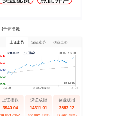
行情指数
上证走势
深证走势
创业走势
上证指数
深证成指
创业板指
3940.04
14311.01
3563.12
39.69
(1.02%)
200.89
(1.42%)
47.56
(1.35%)