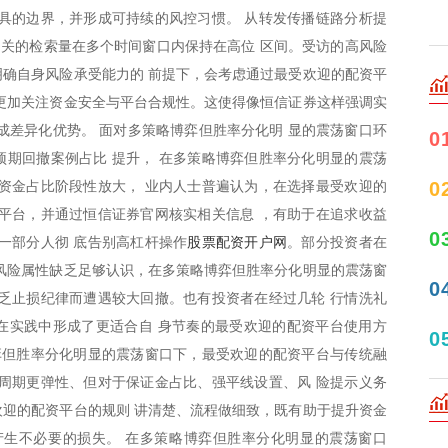
具的边界，并形成可持续的风控习惯。 从转发传播链路分析提
相关的检索量在多个时间窗口内保持在高位 区间。受访的高风险
确自身风险承受能力的 前提下，会考虑通过最受欢迎的配资平
更加关注资金安全与平台合规性。这使得像恒信证券这样强调实
成差异化优势。 面对多策略博弈但胜率分化明 显的震荡窗口环
0
期回撤案例占比 提升， 在多策略博弈但胜率分化明显的震荡
0
资金占比阶段性放大， 业内人士普遍认为，在选择最受欢迎的
平台，并通过恒信证券官网核实相关信息 ，有助于在追求收益
0
股票配资开户网
一部分人彻 底告别高杠杆操作
。部分投资者在
风险属性缺乏足够认识，在多策略博弈但胜率分化明显的震荡窗
0
乏止损纪律而遭遇较大回撤。也有投资者在经过几轮 行情洗礼
在实践中形成了更适合自 身节奏的最受欢迎的配资平台使用方
0
弈但胜率分化明显的震荡窗口下，最受欢迎的配资平台与传统融
周期更弹性、但对于保证金占比、强平线设置、风 险提示义务
迎的配资平台的规则 讲清楚、流程做细致，既有助于提升资金
产生不必要的损失。 在多策略博弈但胜率分化明显的震荡窗口