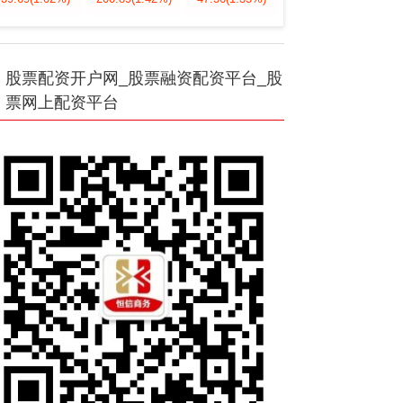
股票配资开户网_股票融资配资平台_股
票网上配资平台