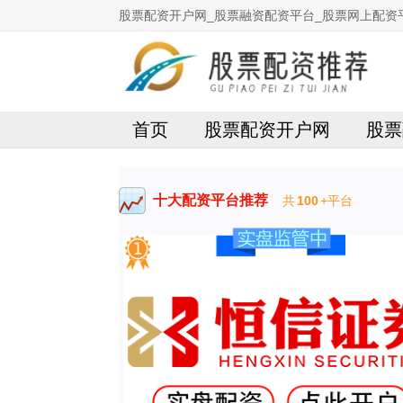
股票配资开户网_股票融资配资平台_股票网上配资
首页
股票配资开户网
股票
十大配资平台推荐
共
100
+平台