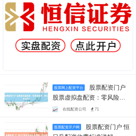
股票配资门户
股票网上配资平台
股票虚拟盘配资：零风险练
手，高杠杆盈利！
在线配资公司
71
股票配资门户 恒
股票配资开户网