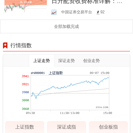
日升配资收费标准详解：透
明费用，安心交易
中国证券交易平台
92
全部加载完成
行情指数
上证走势
深证走势
创业走势
上证指数
深证成指
创业板指