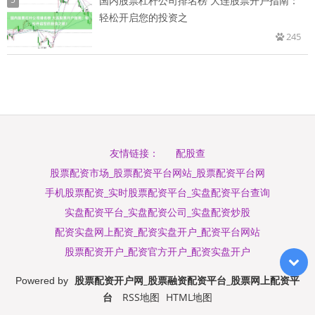
国内股票杠杆公司排名榜 大连股票开户指南：
轻松开启您的投资之
245
配股查
友情链接：
股票配资市场_股票配资平台网站_股票配资平台网
手机股票配资_实时股票配资平台_实盘配资平台查询
实盘配资平台_实盘配资公司_实盘配资炒股
配资实盘网上配资_配资实盘开户_配资平台网站
股票配资开户_配资官方开户_配资实盘开户
股票配资开户网_股票融资配资平台_股票网上配资平
Powered by
台
RSS地图
HTML地图