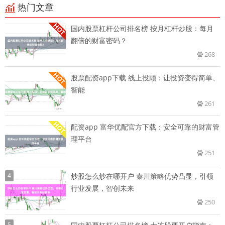
热门文章
国内股票杠杆公司排名榜 按月杠杆炒股：每月
翻倍的财富密码？
268
股票配资app下载 线上投顾：让投资变得简单、
智能
261
配资app 富华优配官方下载：安全可靠的财富管
理平台
251
4
炒股怎么炒在哪开户 秦川策略优势凸显，引领
行业发展，智创未来
250
5