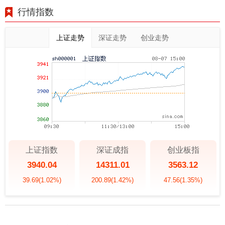
行情指数
上证走势
深证走势
创业走势
上证指数
深证成指
创业板指
3940.04
14311.01
3563.12
39.69
(1.02%)
200.89
(1.42%)
47.56
(1.35%)