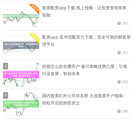
股票配资app下载 线上投顾：让投资变得简单、
智能
261
配资app 富华优配官方下载：安全可靠的财富管
理平台
251
4
炒股怎么炒在哪开户 秦川策略优势凸显，引领
行业发展，智创未来
250
5
国内股票杠杆公司排名榜 大连股票开户指南：
轻松开启您的投资之
246