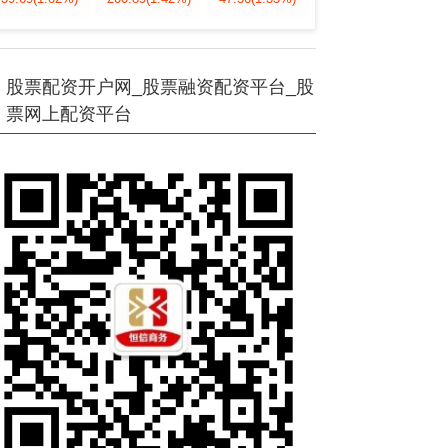
股票配资开户网_股票融资配资平台_股
票网上配资平台