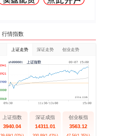
行情指数
上证走势
深证走势
创业走势
上证指数
深证成指
创业板指
3940.04
14311.01
3563.12
39.69
(1.02%)
200.89
(1.42%)
47.56
(1.35%)