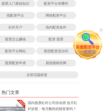
股票入门基础知识
配资平台有哪些
线配资平台
网络配资平台
杠杆开户
场内配资条件
股票怎么赚钱
配资 股票
配资平台网站
期货配资违法吗
股票配资申请
易投顾财经网
全部话题标签
热门文章
国内股票杠杆公司排名榜 按月杠
杆炒股：每月翻倍的财富密码？