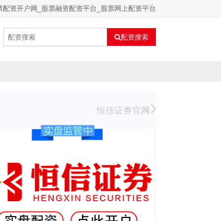
票配资开户网_股票融资配资平台_股票网上配资平台
配资搜索
恒信证券官网