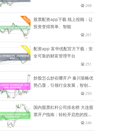
268
股票配资app下载 线上投顾：让
投资变得简单、智能
261
配资app 富华优配官方下载：安
全可靠的财富管理平台
251
炒股怎么炒在哪开户 秦川策略优
势凸显，引领行业发展，智创未
来
250
国内股票杠杆公司排名榜 大连股
票开户指南：轻松开启您的投资
之
246