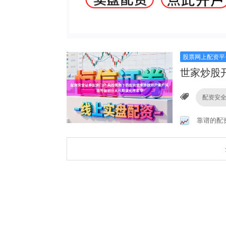
股票网上配资平
世家炒股
配资安
靠谱的配