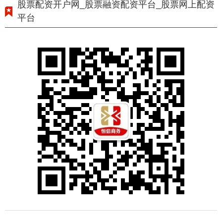
股票配资开户网_股票融资配资平台_股票网上配资
平台